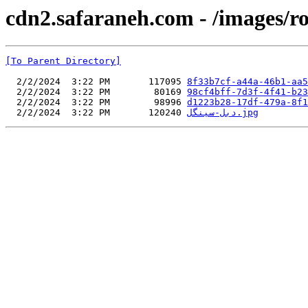
cdn2.safaraneh.com - /images/r
[To Parent Directory]
  2/2/2024  3:22 PM       117095 
8f33b7cf-a44a-46b1-aa5
  2/2/2024  3:22 PM        80169 
98cf4bff-7d3f-4f41-b23
  2/2/2024  3:22 PM        98996 
d1223b28-17df-479a-8f1
  2/2/2024  3:22 PM       120240 
دبل-سینگل.jpg