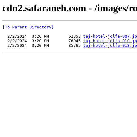
cdn2.safaraneh.com - /images/r
[To Parent Directory]
  2/2/2024  3:20 PM        61353 
taj-hotel-jolfa-007.jp
  2/2/2024  3:20 PM        76945 
taj-hotel-jolfa-010.jp
  2/2/2024  3:20 PM        85765 
taj-hotel-jolfa-013.jp