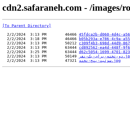
cdn2.safaraneh.com - /images/r
[To Parent Directory]
  2/2/2024  3:13 PM        46466 
45fdca2b-d060-4d4c-a56
  2/2/2024  3:18 PM        46466 
b05b293a-e786-4c9a-a55
  2/2/2024  3:13 PM        50212 
c309f4b3-698d-44d9-867
  2/2/2024  3:13 PM        63444 
cd892562-ea4d-448f-9f6
  2/2/2024  3:25 PM        63444 
d62c5054-1699-4701-823
  2/2/2024  3:13 PM        50149 
-تخته-برای-یک-نفر
  2/2/2024  3:13 PM        47321 
سوئیت-پنج-تخته.jpg